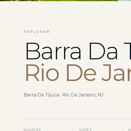
EXPLORAR
Barra Da 
Rio De Ja
Barra Da Tijuca · Rio De Janeiro, RJ
QUARTOS
SUÍTES
B