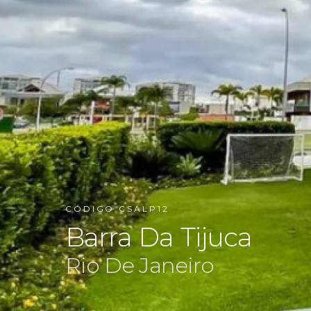
CÓDIGO CSALP12
Barra Da Tijuca
Rio De Janeiro