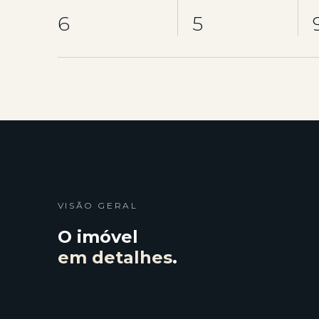
6
5
VISÃO GERAL
O imóvel
em detalhes
.