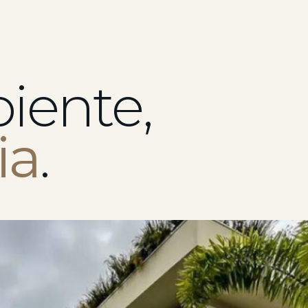
iente,
ia
.