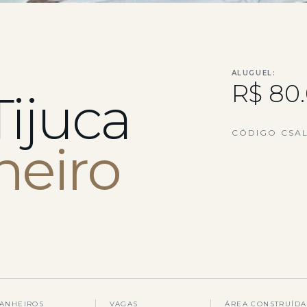
ALUGUEL:
R$ 80
Tijuca
CÓDIGO CSAL
neiro
ANHEIROS
VAGAS
ÁREA CONSTRUÍDA