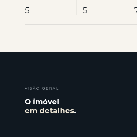
5
5
VISÃO GERAL
O imóvel
em detalhes
.