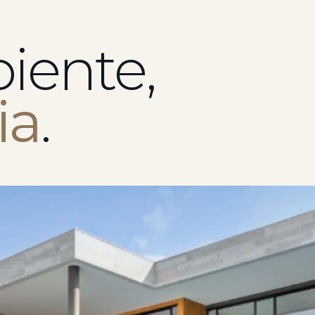
iente,
ia
.