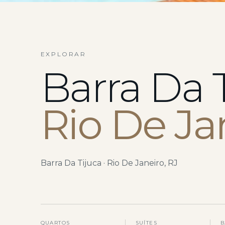
EXPLORAR
Barra Da 
Rio De Ja
Barra Da Tijuca · Rio De Janeiro, RJ
QUARTOS
SUÍTES
B