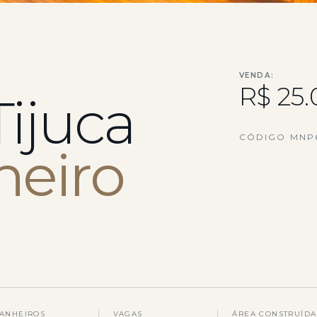
VENDA:
R$ 25
Tijuca
CÓDIGO MNP
neiro
ANHEIROS
VAGAS
ÁREA CONSTRUÍDA