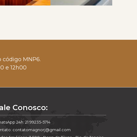
 o código MNP6.
00 e 12h00
ale Conosco:
atsApp 24h: 21 99235-5714
ntato: contatomagnorj@gmail.com