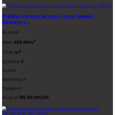
Prédio Comercial com Loja e Salas |
Recreio |...
Aluguel
2
Área:
480.00m
2
Total:
m
Quartos:
3
Suítes:
Banheiros:
1
Garagem:
Aluguel:
R$ 60.000,00