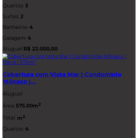
Quartos:
3
Suítes:
2
Banheiros:
4
Garagem:
4
Aluguel:
R$ 22.000,00
Cobertura com Vista Mar | Condomínio
Mônaco |...
Aluguel
2
Área:
575.00m
2
Total:
m
Quartos:
4