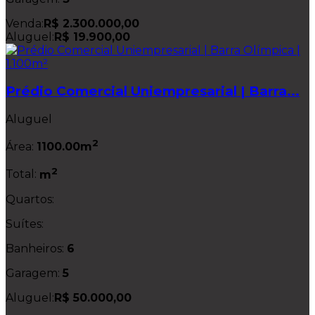
Venda:
R$ 2.300.000,00
Aluguel:
R$ 19.900,00
Prédio Comercial Uniempresarial | Barra...
Aluguel
2
Área:
1100.00m
2
Total:
m
Quartos:
Suítes:
Banheiros:
6
Garagem:
5
Aluguel:
R$ 50.000,00