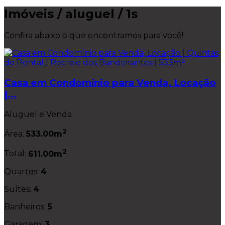
Imóveis / aluguel / 1s
Confira abaixo o que encontramos para você!
Casa em Condomínio para Venda, Locação
|...
Aluguel e Venda
2
Área:
533.00m
2
Total:
611.00m
Quartos:
4
Suítes:
4
Banheiros:
5
Garagem:
3