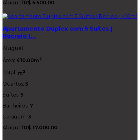
Aluguel:
R$ 5.500,00
Apartamento Duplex com 5 Suítes |
Recreio |...
Aluguel
2
Área:
410.00m
2
Total:
m
Quartos:
5
Suítes:
5
Banheiros:
7
Garagem:
3
Aluguel:
R$ 17.000,00