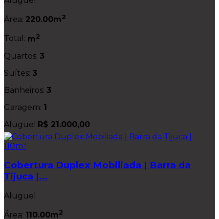
Aluguel
2
Área:
220.00m
2
Total:
m
Quartos:
3
Suítes:
3
Banheiros:
3
Garagem:
1
Aluguel:
R$ 21.000,00
Cobertura Duplex Mobiliada | Barra da
Tijuca |...
Aluguel
2
Área:
110.00m