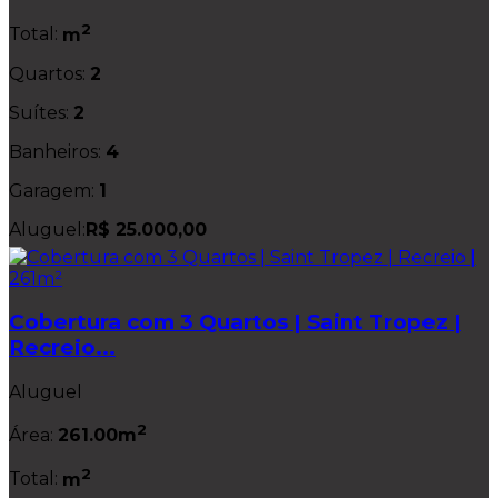
2
Total:
m
Quartos:
2
Suítes:
2
Banheiros:
4
Garagem:
1
Aluguel:
R$ 25.000,00
Cobertura com 3 Quartos | Saint Tropez |
Recreio...
Aluguel
2
Área:
261.00m
2
Total:
m