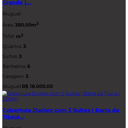
Grande |...
Aluguel
2
Área:
380.00m
2
Total:
m
Quartos:
3
Suítes:
3
Banheiros:
6
Garagem:
3
Aluguel:
R$ 18.000,00
Cobertura Duplex com 3 Suítes | Barra da
Tijuca...