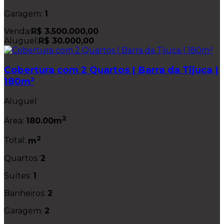
Garagem:
1
Venda:
R$ 3.500.000,00
Aluguel:
R$ 30.000,00
Cobertura com 2 Quartos | Barra da Tijuca |
180m²
Aluguel
2
Área:
180.00m
2
Total:
m
Quartos:
2
Suítes:
1
Banheiros:
2
Garagem:
2