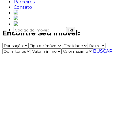
Parceiros
Contato
IR!
Encontre Seu Imóvel:
BUSCAR