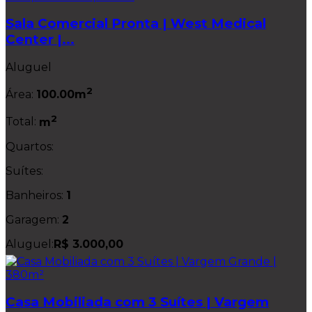
Sala Comercial Pronta | West Medical
Center |...
Aluguel
2
Área:
100.00m
2
Total:
m
Quartos:
Suítes:
Banheiros:
1
Garagem:
2
Aluguel:
R$ 3.000,00
Casa Mobiliada com 3 Suítes | Vargem