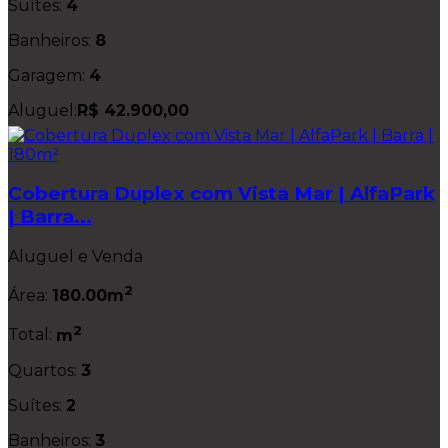
Suítes:
4
Banheiros:
8
Garagem:
4
Aluguel:
R$ 42.900,00
Cobertura Duplex com Vista Mar | AlfaPark
| Barra...
Aluguel e Venda
2
Área:
180.00m
2
Total:
m
Quartos:
3
Suítes:
2
Banheiros:
3