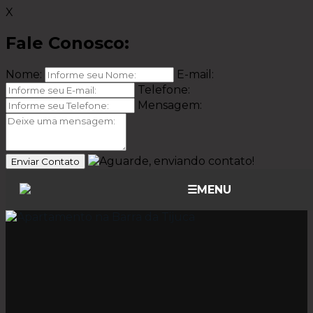
X
Fale Conosco:
Nome:
E-mail:
Telefone:
Mensagem:
Enviar Contato
☰
MENU