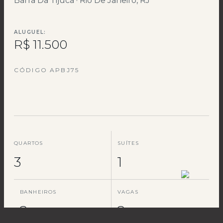
Barra Da Tijuca · Rio De Janeiro, RJ
ALUGUEL:
R$ 11.500
CÓDIGO APBJ75
QUARTOS
SUÍTES
3
1
BANHEIROS
VAGAS
2
2