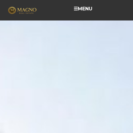
☰
MENU