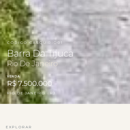
CÓDIGO CASQUIRIO01
Barra Da Tijuca
Rio De Janeiro
VENDA:
R$ 7.500.000
RIO DE JANEIRO · RJ
EXPLORAR