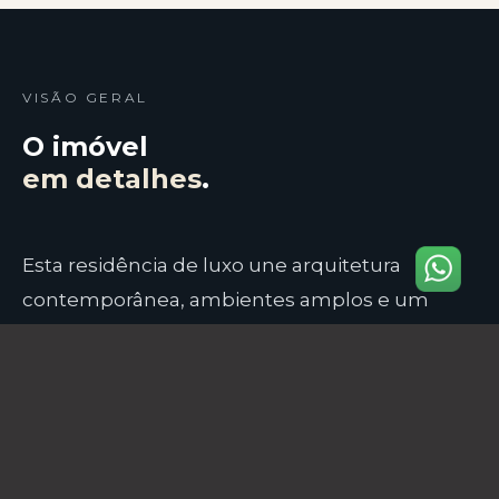
VISÃO GERAL
O imóvel
em detalhes
.
Esta residência de luxo une arquitetura
contemporânea, ambientes amplos e um
lazer impecável, oferecendo o máximo de
conforto e sofisticação em um dos
condomínios mais desejados da Barra da
Tijuca.
Descrição Completa do Imóvel