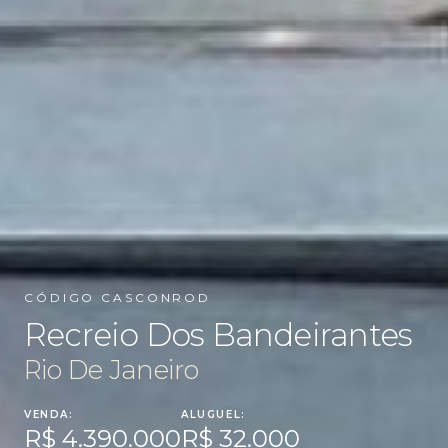
CÓDIGO CASCONROD
Recreio Dos Bandeirantes
Rio De Janeiro
VENDA:
ALUGUEL:
R$ 4.390.000
R$ 32.000