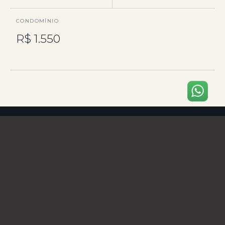
CONDOMÍNIO
R$ 1.550
VISÃO GERAL
O imóvel
em detalhes
.
Residência de Alto Padrão – Venda Exclusiva