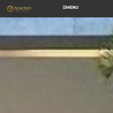
☰
MENU