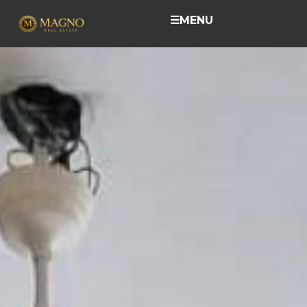
☰
MENU