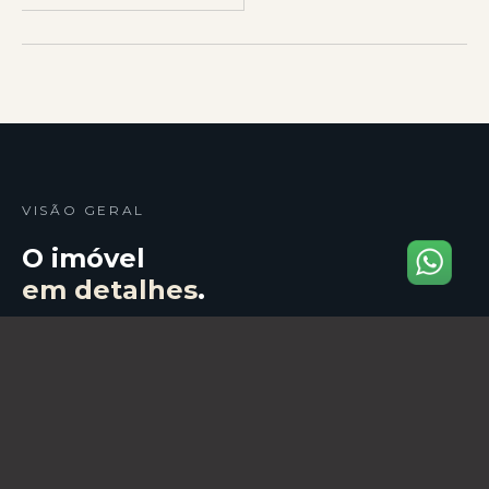
VISÃO GERAL
O imóvel
em detalhes
.
Apartamento Mobiliado à Venda no Centro de
Nova Iguaçu – 3 Quartos (1 Suíte) + Vaga para
até 2 Carros!