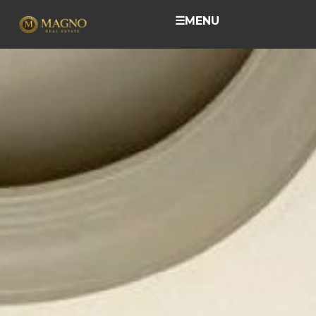
☰
MENU