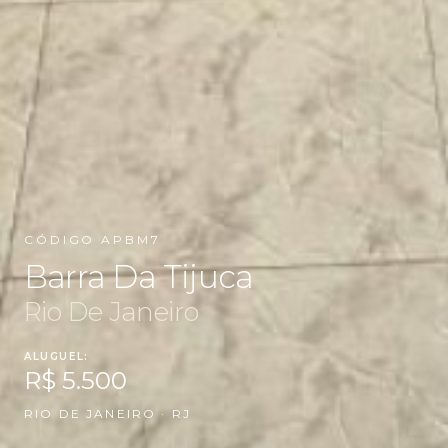
CÓDIGO APBM7
Barra Da Tijuca
Rio De Janeiro
ALUGUEL:
R$ 5.500
RIO DE JANEIRO · RJ