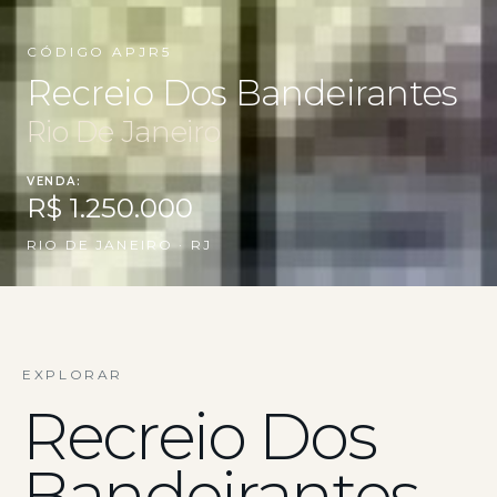
CÓDIGO APJR5
Recreio Dos Bandeirantes
Rio De Janeiro
VENDA:
R$ 1.250.000
RIO DE JANEIRO · RJ
EXPLORAR
Recreio Dos
Bandeirantes