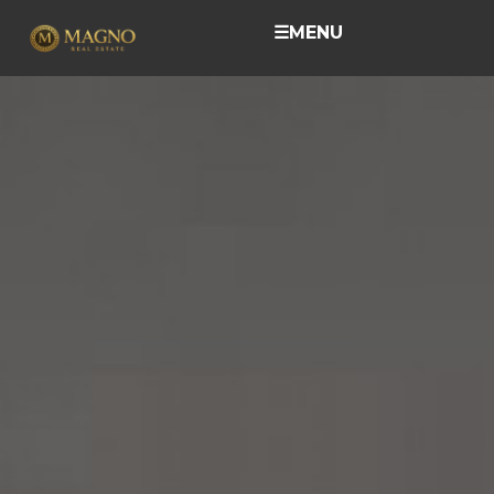
☰
MENU