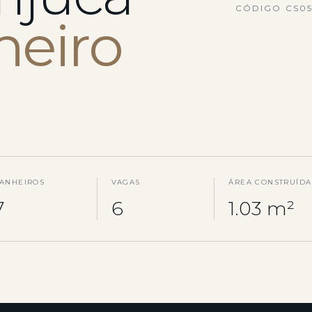
CÓDIGO CS0
neiro
ANHEIROS
VAGAS
ÁREA CONSTRUÍDA
7
6
1.03 m²