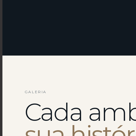
GALERIA
Cada amb
sua histór