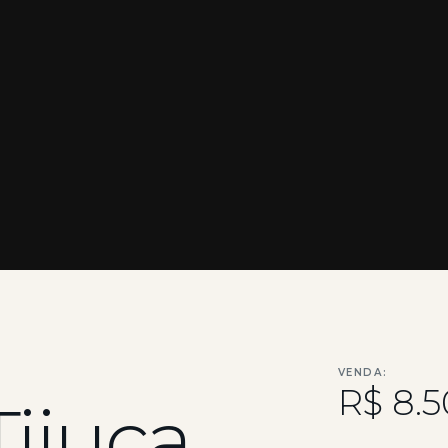
VENDA:
R$ 8.
Tijuca