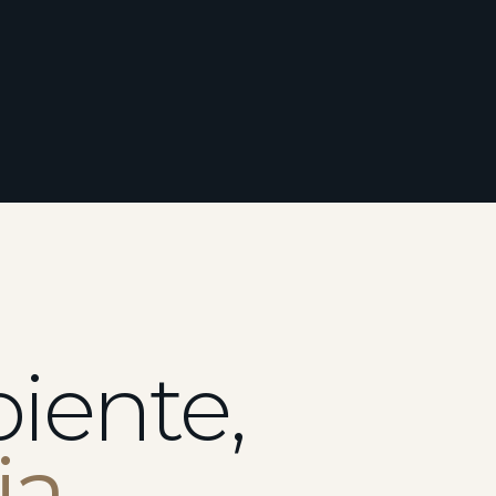
iente,
ia
.