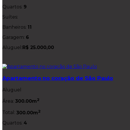
Quartos:
9
Suítes:
Banheiros:
11
Garagem:
6
Aluguel:
R$ 25.000,00
Apartamento no coração de São Paulo
Aluguel
2
Área:
300.00m
2
Total:
300.00m
Quartos:
4