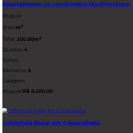
Apartamento no condomínio Mediterrâneo
Aluguel
2
Área:
m
2
Total:
200.00m
Quartos:
4
Suítes:
Banheiros:
5
Garagem:
Aluguel:
R$ 8.200,00
Cobertura linear em Copacabana