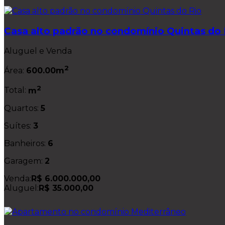
Casa alto padrão no condomínio Quintas do 
Aluguel e Venda
2
Área:
600.00m
2
Total:
m
Quartos:
5
Suítes:
3
Banheiros:
6
Garagem:
2
Venda:
R$ 6.000.000,00
Aluguel:
R$ 35.000,00