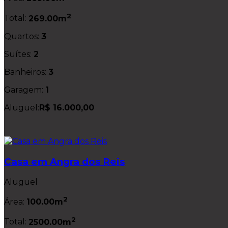
2
Total:
269.00m
Quartos:
3
Suítes:
2
Banheiros:
3
Garagem:
1
Aluguel:
R$ 16.000,00
Casa em Angra dos Reis
Aluguel
2
Área:
100.00m
2
Total:
2500.00m