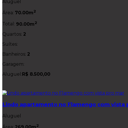
Aluguel
2
Área:
70.00m
2
Total:
90.00m
Quartos:
2
Suítes:
Banheiros:
2
Garagem:
Aluguel:
R$ 8.500,00
Lindo apartamento no Flamengo com vista 
Aluguel
2
Área:
269.00m