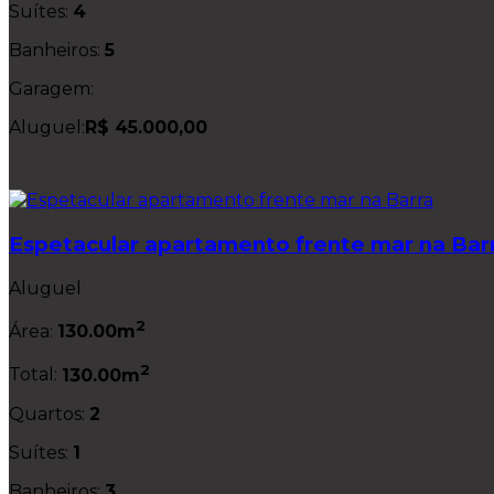
Suítes:
4
Banheiros:
5
Garagem:
Aluguel:
R$ 45.000,00
Espetacular apartamento frente mar na Bar
Aluguel
2
Área:
130.00m
2
Total:
130.00m
Quartos:
2
Suítes:
1
Banheiros:
3